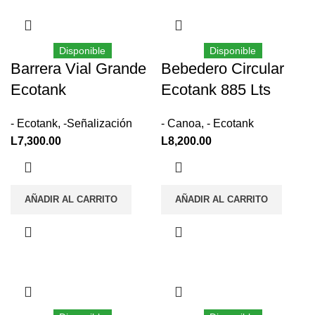
–
–
Disponible
Disponible
Barrera Vial Grande
Bebedero Circular
Ecotank
Ecotank 885 Lts
- Ecotank
,
-Señalización
- Canoa
,
- Ecotank
L
7,300.00
L
8,200.00
AÑADIR AL CARRITO
AÑADIR AL CARRITO