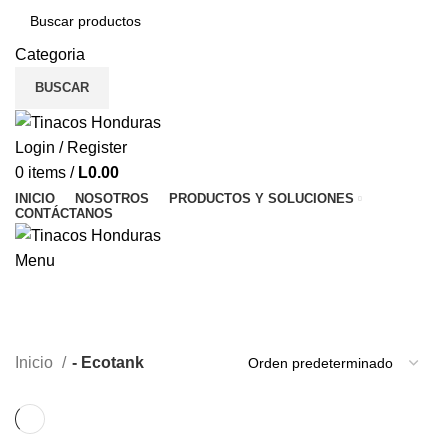
Categoria
BUSCAR
T
Login / Register
–
0
items
/
L
0.00
INICIO
NOSOTROS
PRODUCTOS Y SOLUCIONES
–
CONTÁCTANOS
–
Menu
–
- Ecotank
–
–
CATEGORIES
Inicio
- Ecotank
–
–
–