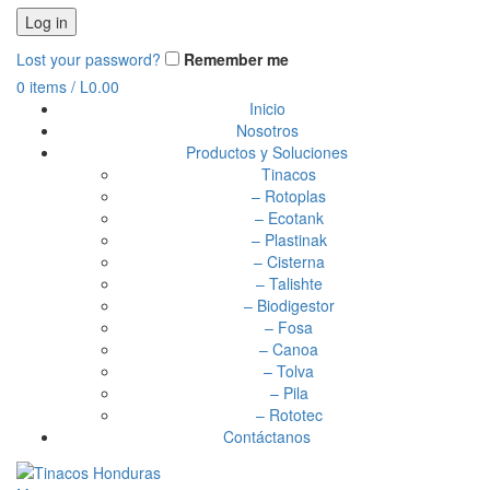
Log in
Lost your password?
Remember me
0
items
/
L
0.00
Inicio
Nosotros
Productos y Soluciones
Tinacos
– Rotoplas
– Ecotank
– Plastinak
– Cisterna
– Talishte
– Biodigestor
– Fosa
– Canoa
– Tolva
– Pila
– Rototec
Contáctanos