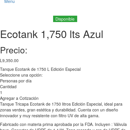
Menu
ick to enlarge
Disponible
Ecotank 1,750 lts Azul
Precio:
L
9,350.00
Tanque Ecotank de 1750 L Edición Especial
Seleccione una opción:
Personas por día
Cantidad
1
Agregar a Cotización
Tanque Tricapa Ecotank de 1750 litros Edición Especial, ideal para
zonas verdes, gran estética y durabilidad. Cuenta con un diseño
innovador y muy resistente con filtro UV de alta gama.
Fabricado con materia prima aprobada por la FDA. Incluyen : Válvula
boya, Conector de HDPE de 1 1/2″, Tapa roscada y aro de HDPE de