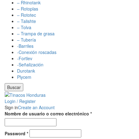
– Rhinotank
– Rotoplas
– Rototec
– Talishte
– Tolva
– Trampa de grasa
– Tubería
-Barriles
-Conexión roscadas
-Fortlev
-Señalización
Durotank
Plycem
Buscar
Login / Register
Sign in
Create an Account
Nombre de usuario o correo electrónico
*
Password
*