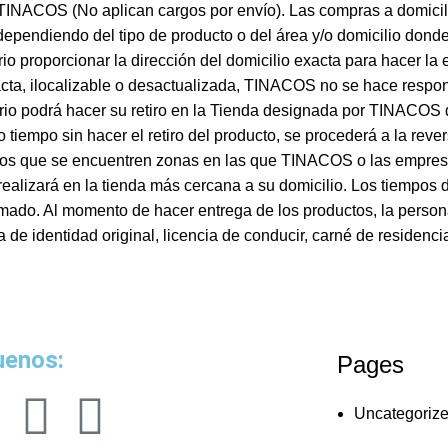
r TINACOS (No aplican cargos por envío). Las compras a domici
dependiendo del tipo de producto o del área y/o domicilio donde 
o proporcionar la dirección del domicilio exacta para hacer la e
acta, ilocalizable o desactualizada, TINACOS no se hace respon
iario podrá hacer su retiro en la Tienda designada por TINACOS 
cho tiempo sin hacer el retiro del producto, se procederá a la r
lios que se encuentren zonas en las que TINACOS o las empresa
realizará en la tienda más cercana a su domicilio. Los tiempos 
rmado. Al momento de hacer entrega de los productos, la persona
a de identidad original, licencia de conducir, carné de residenci
uenos:
Pages
Uncategoriz