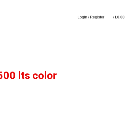
Login / Register
/
L
0.00
00 lts color