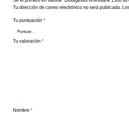
Sé el primero en valorar “Biodigestor Rhinotank 1500 lts 
Tu dirección de correo electrónico no será publicada.
Los
Tu puntuación
*
Tu valoración
*
Nombre
*