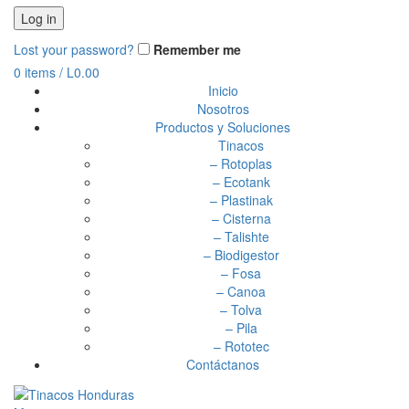
Log in
Lost your password?
Remember me
0
items
/
L
0.00
Inicio
Nosotros
Productos y Soluciones
Tinacos
– Rotoplas
– Ecotank
– Plastinak
– Cisterna
– Talishte
– Biodigestor
– Fosa
– Canoa
– Tolva
– Pila
– Rototec
Contáctanos