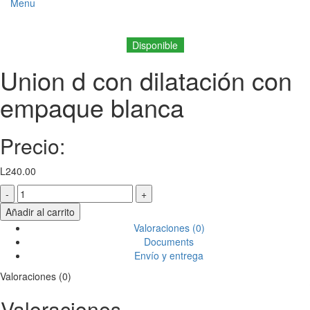
Menu
ick to enlarge
Disponible
Union d con dilatación con
empaque blanca
Precio:
L
240.00
Union
d
Añadir al carrito
con
Valoraciones (0)
dilatación
Documents
con
Envío y entrega
empaque
blanca
Valoraciones (0)
cantidad
Valoraciones