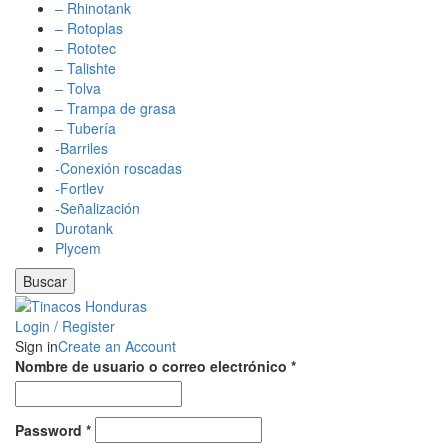
– Rhinotank
– Rotoplas
– Rototec
– Talishte
– Tolva
– Trampa de grasa
– Tubería
-Barriles
-Conexión roscadas
-Fortlev
-Señalización
Durotank
Plycem
Buscar
Login / Register
Sign in
Create an Account
Nombre de usuario o correo electrónico
*
Password
*