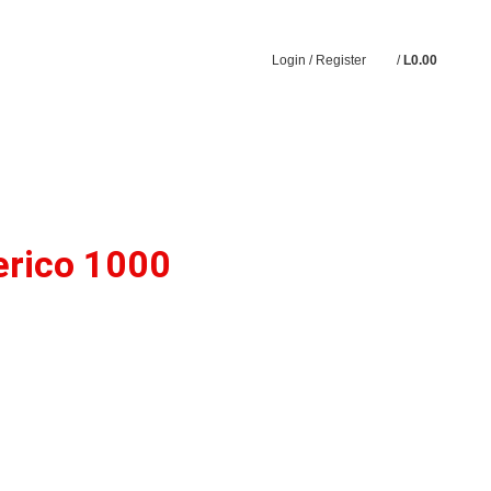
Login / Register
/
L
0.00
erico 1000